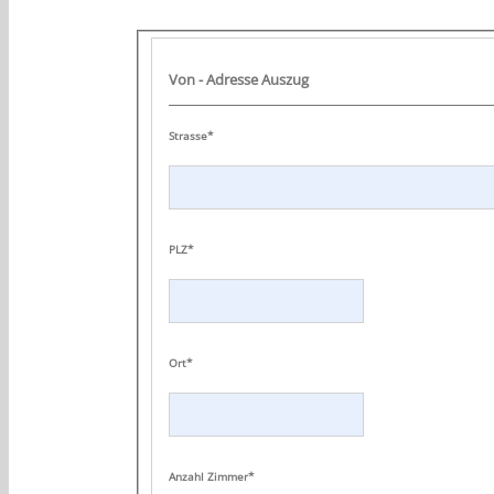
Von - Adresse Auszug
Strasse*
PLZ*
Ort*
Anzahl Zimmer*