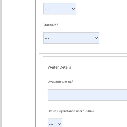
Etage/Lift*
Weiter Details
Umzugsdatum ca.*
Hat es Gegenstände über 100KG?: