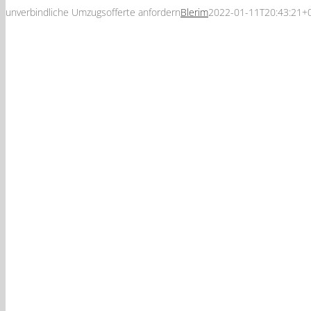
unverbindliche Umzugsofferte anfordern
Blerim
2022-01-11T20:43:21+