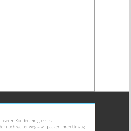
, unseren Kunden ein grosses
 oder noch weiter weg – wir packen Ihren Umzug