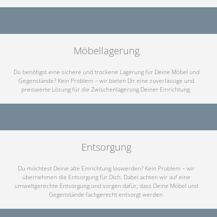
Möbellagerung
Du benötigst eine sichere und trockene Lagerung für Deine Möbel und
Gegenstände? Kein Problem – wir bieten Dir eine zuverlässige und
preiswerte Lösung für die Zwischenlagerung Deiner Einrichtung.
Entsorgung
Du möchtest Deine alte Einrichtung loswerden? Kein Problem – wir
übernehmen die Entsorgung für Dich. Dabei achten wir auf eine
umweltgerechte Entsorgung und sorgen dafür, dass Deine Möbel und
Gegenstände fachgerecht entsorgt werden.