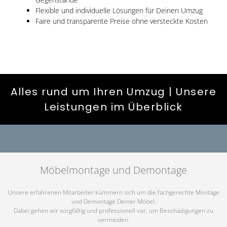
Flexible und individuelle Lösungen für Deinen Umzug
Faire und transparente Preise ohne versteckte Kosten
Alles rund um Ihren Umzug | Unsere
Leistungen im Überblick
Möbelmontage und Demontage
Unsere erfahrenen Mitarbeiter kümmern sich um die fachgerechte Montage
und Demontage Deiner Möbel.
Dabei gehen wir sorgfältig und professionell vor, um Beschädigungen zu
vermeiden.