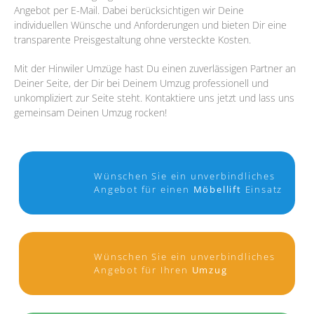
Angebot per E-Mail. Dabei berücksichtigen wir Deine
individuellen Wünsche und Anforderungen und bieten Dir eine
transparente Preisgestaltung ohne versteckte Kosten.
Mit der Hinwiler Umzüge hast Du einen zuverlässigen Partner an
Deiner Seite, der Dir bei Deinem Umzug professionell und
unkompliziert zur Seite steht. Kontaktiere uns jetzt und lass uns
gemeinsam Deinen Umzug rocken!
Wünschen Sie ein unverbindliches
Angebot für einen
Möbellift
Einsatz
Wünschen Sie ein unverbindliches
Angebot für Ihren
Umzug